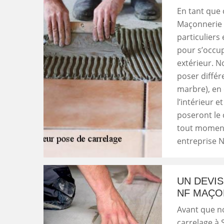
En tant que 
Maçonnerie R
particuliers
pour s’occup
extérieur. N
poser différe
marbre), en 
l’intérieur e
poseront le c
tout moment
entreprise 
UN DEVI
NF MAÇO
Avant que n
carrelage à 