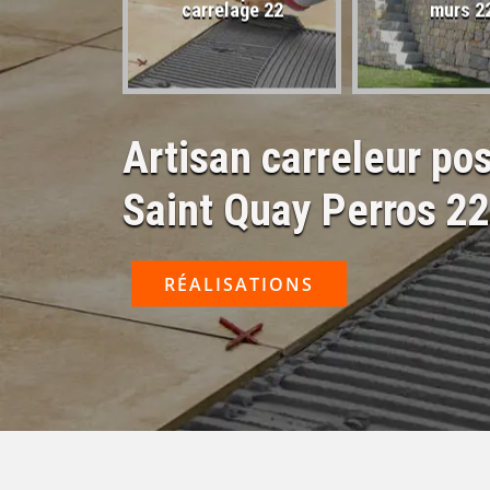
sactivé 22
carrelage 22
murs 2
Artisan carreleur po
Saint Quay Perros 2
RÉALISATIONS