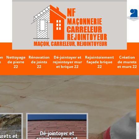
on
Nettoyage
Rénovation
Dé-jointoyer et
Rejointoiement
Création
e
de pierre
de joints
rejointoyer mur
façade brique
de murets
22
22
et brique 22
22
et murs 22
Dé-jointoyer et
urets et
Entreprise de carr