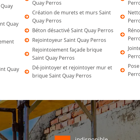
Quay Perros
Perr
t Quay
Création de murets et murs Saint
Netto
Quay Perros
Perr
int Quay
Béton désactivé Saint Quay Perros
Réno
Perr
Rejointoyeur Saint Quay Perros
tement
Joint
Rejointoiement façade brique
Perr
Saint Quay Perros
Pose
Dé-jointoyer et rejointoyer mur et
int Quay
Perr
brique Saint Quay Perros
indisponible