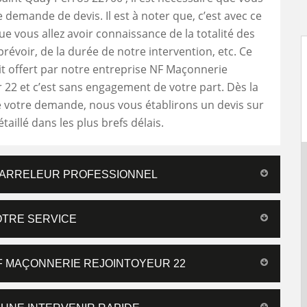
 demande de devis. Il est à noter que, c’est avec ce
 vous allez avoir connaissance de la totalité des
révoir, de la durée de notre intervention, etc. Ce
it offert par notre entreprise NF Maçonnerie
 22 et c’est sans engagement de votre part. Dès la
 votre demande, nous vous établirons un devis sur
aillé dans les plus brefs délais.
 CARRELEUR PROFESSIONNEL
OTRE SERVICE
F MAÇONNERIE REJOINTOYEUR 22