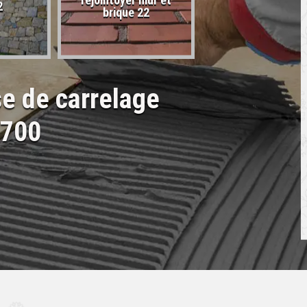
rejointoyer mur et
2
22
brique 22
se de carrelage
2700