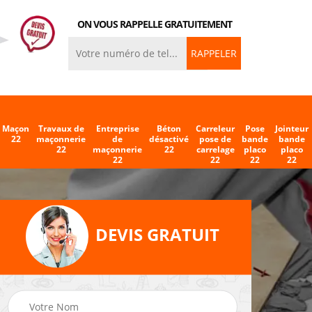
ON VOUS RAPPELLE GRATUITEMENT
Maçon
Travaux de
Entreprise
Béton
Carreleur
Pose
Jointeur
22
maçonnerie
de
désactivé
pose de
bande
bande
22
maçonnerie
22
carrelage
placo
placo
22
22
22
22
DEVIS GRATUIT
eleur
Entreprise de