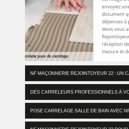
envoyiez une
document que
dépenses à p
devis vous a
Rejointoyeur
réception de
mesure et dét
NF MAÇONNERIE REJOINTOYEUR 22 : UN
DES CARRELEURS PROFESSIONNELS À V
POSE CARRELAGE SALLE DE BAIN AVEC N