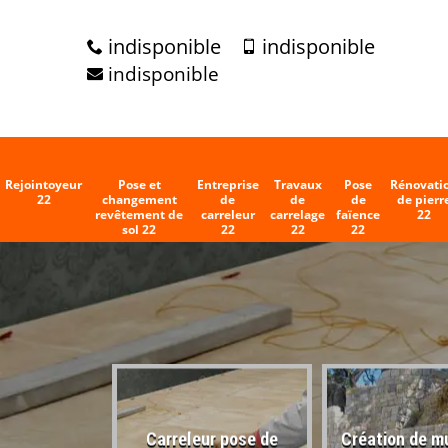
indisponible
indisponible
indisponible
Rejointoyeur
Pose et
Entreprise
Travaux
Pose
Rénovati
22
changement
de
de
de
de pierr
revêtement de
carreleur
carrelage
faïence
22
sol 22
22
22
22
Carreleur pose de
Création de m