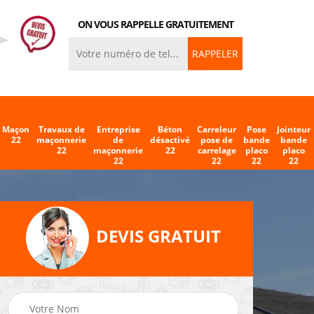
ON VOUS RAPPELLE GRATUITEMENT
Maçon
Travaux de
Entreprise
Béton
Carreleur
Pose
Jointeur
22
maçonnerie
de
désactivé
pose de
bande
bande
22
maçonnerie
22
carrelage
placo
placo
22
22
22
22
DEVIS GRATUIT
eleur
Entreprise de