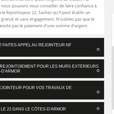
nous pouvons vous conseiller de faire confiance à
e Rejointoyeur 22. Sachez qu'il peut établir un
t gratuit et sans engagement. N'oubliez pas que le
cessite pas le paiement d'une somme d'argent.
 FAITES APPEL AU REJOINTEUR NF
 REJOINTOIEMENT POUR LES MURS EXTÉRIEURS
S-D'ARMOR
EJOINTEUR POUR VOS TRAVAUX DE
LE 22 DANS LE CÔTES-D'ARMOR