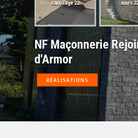
sactivé 22
carrelage 22
murs 2
NF Maçonnerie Rejoi
d'Armor
RÉALISATIONS