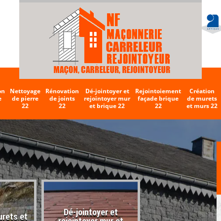
on
Nettoyage
Rénovation
Dé-jointoyer et
Rejointoiement
Création
e
de pierre
de joints
rejointoyer mur
façade brique
de murets
22
22
et brique 22
22
et murs 22
Dé-jointoyer et
urets et
Entreprise de carr