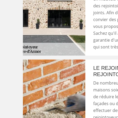
des rejointo
joints. Afin 
convier des 
vous propose
Sachez qu'il
garantie d'u
qui sont trè
LE REJO
REJOINT
De nombreux
maisons soie
de réduire le
façades ou d
effectuer de
rejointoyeur