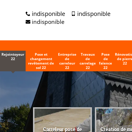
indisponible
indisponible
indisponible
Rejointoyeur
Pose et
Entreprise
Travaux
Pose
Rénovati
22
changement
de
de
de
de pierr
revêtement de
carreleur
carrelage
faïence
22
sol 22
22
22
22
Carreleur pose de
Création de m