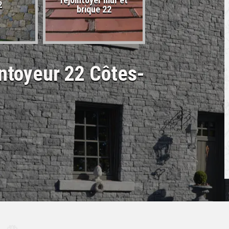
rejointoyer mur et
2
22
brique 22
ntoyeur 22 Côtes-