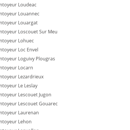
intoyeur Loudeac
intoyeur Louannec
intoyeur Louargat
intoyeur Loscouet Sur Meu
intoyeur Lohuec
ntoyeur Loc Envel
intoyeur Loguivy Plougras
intoyeur Locarn
intoyeur Lezardrieux
ntoyeur Le Leslay
intoyeur Lescouet Jugon
intoyeur Lescouet Gouarec
intoyeur Laurenan
intoyeur Lehon