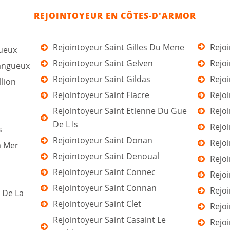
REJOINTOYEUR EN CÔTES-D'ARMOR
Rejointoyeur Saint Gilles Du Mene
Rejoi
gueux
Rejointoyeur Saint Gelven
Rejo
Langueux
Rejointoyeur Saint Gildas
Rejo
llion
Rejointoyeur Saint Fiacre
Rejo
Rejointoyeur Saint Etienne Du Gue
Rejo
De L Is
Rejo
s
Rejointoyeur Saint Donan
Rejo
a Mer
Rejointoyeur Saint Denoual
Rejoi
Rejointoyeur Saint Connec
Rejo
Rejointoyeur Saint Connan
Rejo
 De La
Rejointoyeur Saint Clet
Rejoi
Rejointoyeur Saint Casaint Le
Rejo