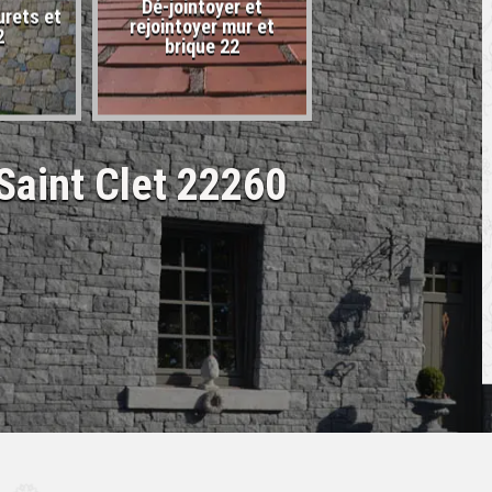
Dé-jointoyer et
urets et
Entreprise de carr
rejointoyer mur et
2
22
brique 22
 Saint Clet 22260