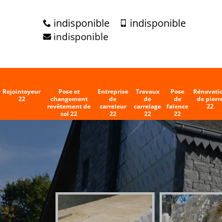
indisponible
indisponible
indisponible
Rejointoyeur
Pose et
Entreprise
Travaux
Pose
Rénovati
22
changement
de
de
de
de pierr
revêtement de
carreleur
carrelage
faïence
22
sol 22
22
22
22