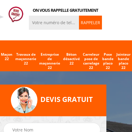
ON VOUS RAPPELLE GRATUITEMENT
Maçon
Travaux de
Entreprise
Béton
Carreleur
Pose
Jointeur
22
maçonnerie
de
désactivé
pose de
bande
bande
22
maçonnerie
22
carrelage
placo
placo
22
22
22
22
DEVIS GRATUIT