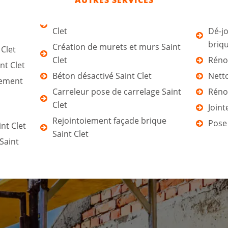
AUTRES SERVICES
Clet
Dé-jo
briqu
Création de murets et murs Saint
 Clet
Clet
Rénov
nt Clet
Béton désactivé Saint Clet
Netto
tement
Carreleur pose de carrelage Saint
Rénov
Clet
Joint
Rejointoiement façade brique
Pose 
nt Clet
Saint Clet
Saint