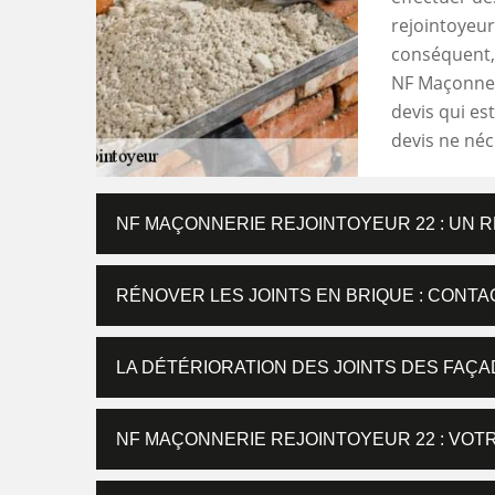
rejointoyeur
conséquent, 
NF Maçonneri
devis qui es
devis ne né
NF MAÇONNERIE REJOINTOYEUR 22 : UN 
RÉNOVER LES JOINTS EN BRIQUE : CONT
LA DÉTÉRIORATION DES JOINTS DES FAÇA
NF MAÇONNERIE REJOINTOYEUR 22 : VO