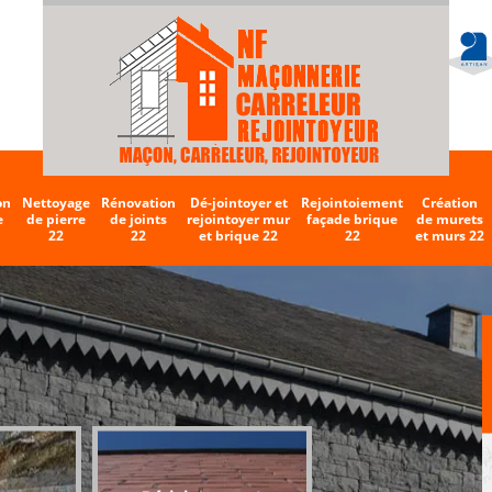
on
Nettoyage
Rénovation
Dé-jointoyer et
Rejointoiement
Création
e
de pierre
de joints
rejointoyer mur
façade brique
de murets
22
22
et brique 22
22
et murs 22