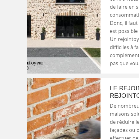
de faire en s
consommation
Donc, il faut
est possible
Un rejointoy
difficiles à 
complémentai
pas que vous
LE REJO
REJOINT
De nombreux
maisons soie
de réduire le
façades ou d
effectuer de