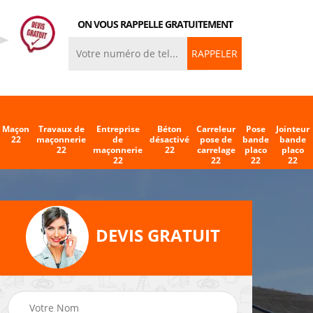
ON VOUS RAPPELLE GRATUITEMENT
Maçon
Travaux de
Entreprise
Béton
Carreleur
Pose
Jointeur
22
maçonnerie
de
désactivé
pose de
bande
bande
22
maçonnerie
22
carrelage
placo
placo
22
22
22
22
DEVIS GRATUIT