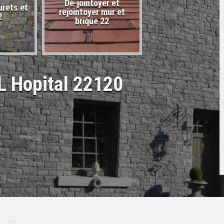
Dé-jointoyer et
urets et
Entreprise de carr
rejointoyer mur et
2
22
brique 22
 L Hopital 22120