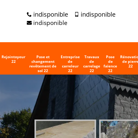
indisponible
indisponible
indisponible
Rejointoyeur
Pose et
Entreprise
Travaux
Pose
Rénovati
22
changement
de
de
de
de pierr
revêtement de
carreleur
carrelage
faïence
22
sol 22
22
22
22