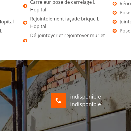
Carreleur pose de carrelage L
Rénov
Hopital
Pose 
Rejointoiement façade brique L
opital
Joint
Hopital
L
Pose
Dé-jointoyer et rejointoyer mur et
indisponible
indisponible