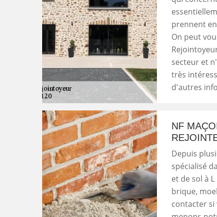
essentiellem
prennent en 
On peut vou
Rejointoyeur
secteur et n
très intéres
d'autres inf
NF MAÇO
REJOINTE
Depuis plus
spécialisé d
et de sol à 
brique, moel
contacter si
menons notr