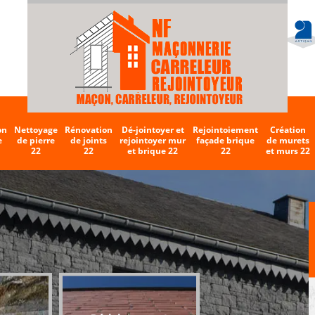
on
Nettoyage
Rénovation
Dé-jointoyer et
Rejointoiement
Création
e
de pierre
de joints
rejointoyer mur
façade brique
de murets
22
22
et brique 22
22
et murs 22