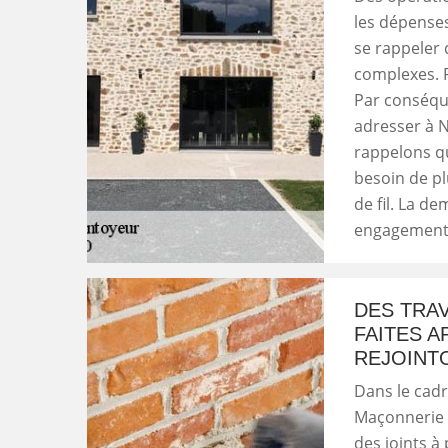
les dépenses
se rappeler 
complexes. P
Par conséqu
adresser à 
rappelons qu
besoin de pl
de fil. La d
engagement
DES TRA
FAITES A
REJOINT
Dans le cadr
Maçonnerie 
des joints à 