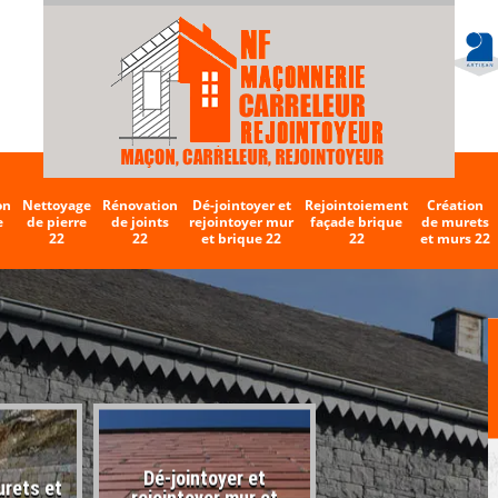
on
Nettoyage
Rénovation
Dé-jointoyer et
Rejointoiement
Création
e
de pierre
de joints
rejointoyer mur
façade brique
de murets
22
22
et brique 22
22
et murs 22
Dé-jointoyer et
urets et
Entreprise de carr