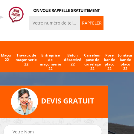
ON VOUS RAPPELLE GRATUITEMENT
Maçon
Travaux de
Entreprise
Béton
Carreleur
Pose
Jointeur
22
maçonnerie
de
désactivé
pose de
bande
bande
22
maçonnerie
22
carrelage
placo
placo
22
22
22
22
DEVIS GRATUIT
eleur
Entreprise de