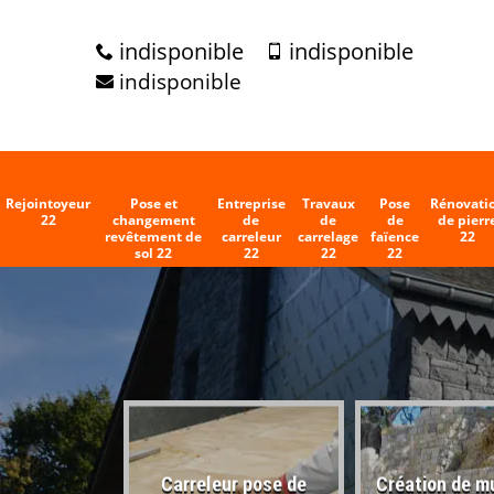
indisponible
indisponible
indisponible
Rejointoyeur
Pose et
Entreprise
Travaux
Pose
Rénovati
22
changement
de
de
de
de pierr
revêtement de
carreleur
carrelage
faïence
22
sol 22
22
22
22
Carreleur pose de
Création de m