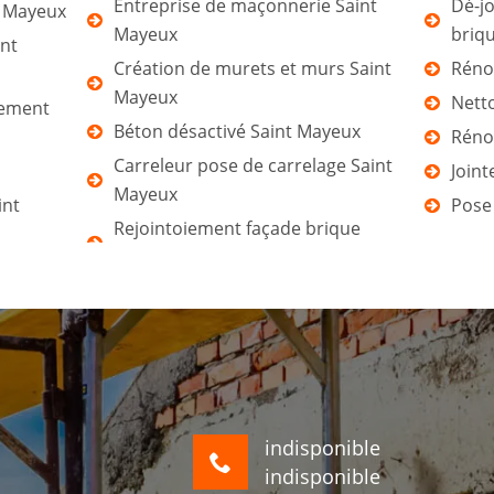
Entreprise de maçonnerie Saint
Dé-jo
t Mayeux
Mayeux
briq
int
Création de murets et murs Saint
Rénov
Mayeux
Nett
tement
Béton désactivé Saint Mayeux
Réno
Carreleur pose de carrelage Saint
Join
Mayeux
int
Pose
Rejointoiement façade brique
indisponible
indisponible