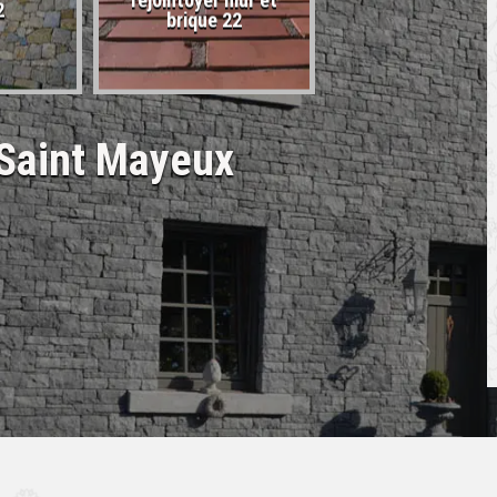
rejointoyer mur et
2
22
brique 22
 Saint Mayeux