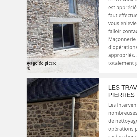
est appréciée
faut effectu
vous enleviez
falloir cont
Maçonnerie 
d'opérations
appropriés. 
totalement 
LES TRA
PIERRES 
Les interven
nombreuses. 
de nettoyage
opérations p
rechercher d