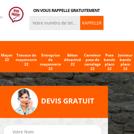
ON VOUS RAPPELLE GRATUITEMENT
Maçon
Travaux de
Entreprise
Béton
Carreleur
Pose
Jointeur
22
maçonnerie
de
désactivé
pose de
bande
bande
22
maçonnerie
22
carrelage
placo
placo
22
22
22
22
DEVIS GRATUIT
eleur
Entreprise de