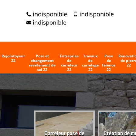
indisponible
indisponible
indisponible
Rejointoyeur
Pose et
Entreprise
Travaux
Pose
Rénovati
22
changement
de
de
de
de pierr
revêtement de
carreleur
carrelage
faïence
22
sol 22
22
22
22
Carreleur pose de
Création de m