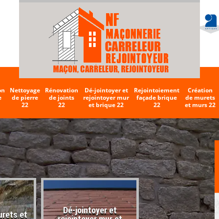
on
Nettoyage
Rénovation
Dé-jointoyer et
Rejointoiement
Création
e
de pierre
de joints
rejointoyer mur
façade brique
de murets
22
22
et brique 22
22
et murs 22
Dé-jointoyer et
urets et
Entreprise de carr