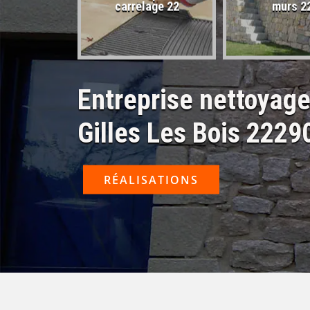
sactivé 22
carrelage 22
murs 2
Entreprise nettoyage
Gilles Les Bois 2229
RÉALISATIONS