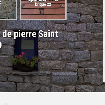
rejointoyer mur et
2
22
brique 22
 de pierre Saint
0