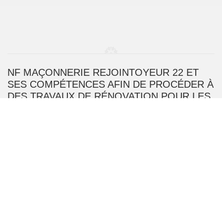
NF MAÇONNERIE REJOINTOYEUR 22 ET
SES COMPÉTENCES AFIN DE PROCÉDER À
DES TRAVAUX DE RÉNOVATION POUR LES
PIERRES À YFFINIAC DANS LE 22120
De nombreux travaux sont à faire pour les maisons. Si
vous avez utilisé des pierres pour la construction, il
faut garder un œil. En cas de détérioration, des travaux
de rénovation devront alors se faire. Il faut rappeler le
fait que ce sont des interventions qui sont très
techniques. Par conséquent, nous pouvons vous
conseiller de placer votre confiance en NF Maçonnerie
Rejointoyeur 22. N'oubliez pas que ce professionnel