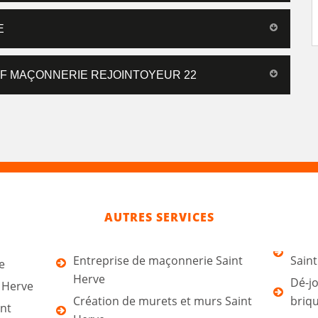
E
F MAÇONNERIE REJOINTOYEUR 22
AUTRES SERVICES
Entreprise de maçonnerie Saint
Sain
e
Herve
Dé-jo
t Herve
Création de murets et murs Saint
briqu
int