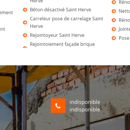
Herve
Rénov
Béton désactivé Saint Herve
Netto
tement
Carreleur pose de carrelage Saint
Rénov
Herve
int
Joint
Rejointoyeur Saint Herve
Pose
Rejointoiement façade brique
indisponible
indisponible