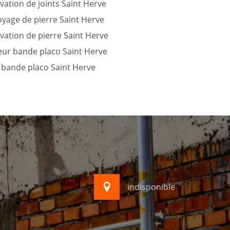
ation de joints Saint Herve
yage de pierre Saint Herve
ation de pierre Saint Herve
eur bande placo Saint Herve
 bande placo Saint Herve
indisponible