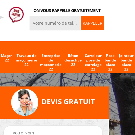
ON VOUS RAPPELLE GRATUITEMENT
Maçon
Travaux de
Entreprise
Béton
Carreleur
Pose
Jointeur
22
maçonnerie
de
désactivé
pose de
bande
bande
22
maçonnerie
22
carrelage
placo
placo
22
22
22
22
DEVIS GRATUIT