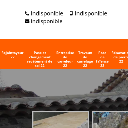
indisponible
indisponible
indisponible
Rejointoyeur
Pose et
Entreprise
Travaux
Pose
Rénovati
22
changement
de
de
de
de pierr
revêtement de
carreleur
carrelage
faïence
22
sol 22
22
22
22