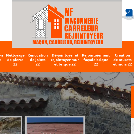
on
Nettoyage
Rénovation
Dé-jointoyer et
Rejointoiement
Création
e
de pierre
de joints
rejointoyer mur
façade brique
de murets
22
22
et brique 22
22
et murs 22