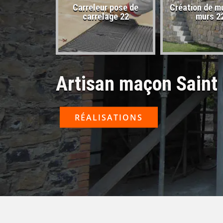
Carreleur pose de
Création de m
sactivé 22
carrelage 22
murs 2
Artisan maçon Saint
RÉALISATIONS