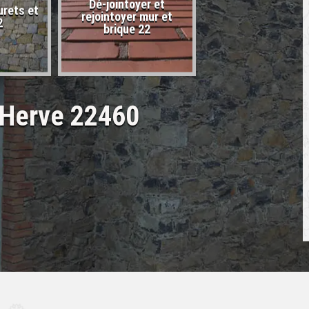
Dé-jointoyer et
urets et
Entreprise de carr
rejointoyer mur et
2
22
brique 22
 Herve 22460