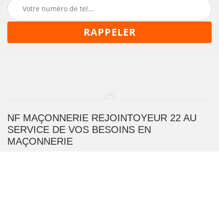
NF MAÇONNERIE REJOINTOYEUR 22 AU
SERVICE DE VOS BESOINS EN
MAÇONNERIE
En quête d’une entreprise spécialisée en maçonnerie ?
Construction, rénovation, intervention sur toiture,
murs, terrasse, et bien d’autres, nous vous conseillons
de contacter NF Maçonnerie Rejointoyeur 22. Notre
équipe composée de maçons expérimentés, est à votre