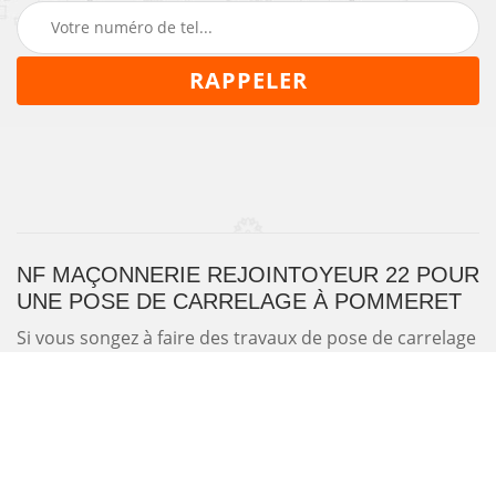
NF MAÇONNERIE REJOINTOYEUR 22 POUR
UNE POSE DE CARRELAGE À POMMERET
Si vous songez à faire des travaux de pose de carrelage
à Pommeret ; n’hésitez surtout pas à contacter notre
entreprise NF Maçonnerie Rejointoyeur 22. Nous
sommes en activité depuis plusieurs années et avons
les compétences nécessaires pour effectuer une pose
de carrelage pour l’intérieur ou l’extérieur de votre