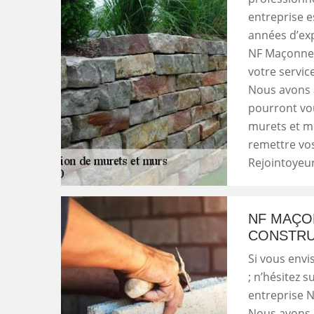
entreprise e
années d’exp
NF Maçonner
votre servic
Nous avons à
pourront vou
murets et mu
remettre vo
Rejointoyeur
NF MAÇO
CONSTRU
Si vous env
; n’hésitez s
entreprise 
Nous avons 