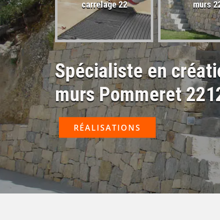
sactivé 22
carrelage 22
murs 2
Spécialiste en créat
murs Pommeret 221
RÉALISATIONS