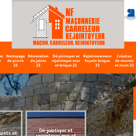
on
Nettoyage
Rénovation
Dé-jointoyer et
Rejointoiement
Création
e
de pierre
de joints
rejointoyer mur
façade brique
de murets
22
22
et brique 22
22
et murs 22
Dé-jointoyer et
urets et
Entreprise de carr