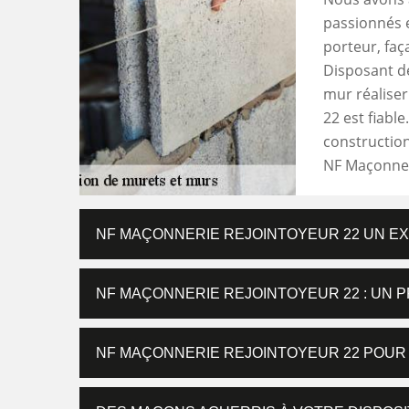
passionnés e
porteur, faç
Disposant d
mur réaliser
22 est fiable
constructio
NF Maçonner
NF MAÇONNERIE REJOINTOYEUR 22 UN EX
NF MAÇONNERIE REJOINTOYEUR 22 : UN 
NF MAÇONNERIE REJOINTOYEUR 22 POU