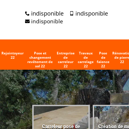
indisponible
indisponible
indisponible
Rejointoyeur
Pose et
Entreprise
Travaux
Pose
Rénovati
22
changement
de
de
de
de pierr
revêtement de
carreleur
carrelage
faïence
22
sol 22
22
22
22
Carreleur pose de
Création de m