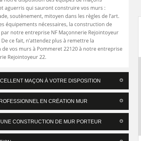
t aguerris qui sauront construire vos murs :
ade, soutènement, mitoyen dans les règles de l’art.
es équipements nécessaires, la construction de
 par notre entreprise NF Maçonnerie Rejointoyeur
. De ce fait, n’attendez plus à remettre la
n de vos murs à Pommeret 22120 à notre entreprise
ie Rejointoyeur 22.
CELLENT MAÇON À VOTRE DISPOSITION
PROFESSIONNEL EN CRÉATION MUR
R UNE CONSTRUCTION DE MUR PORTEUR