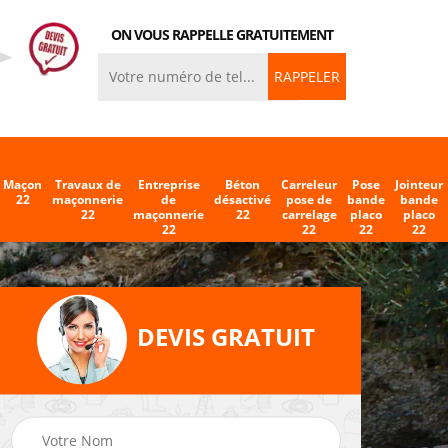
ON VOUS RAPPELLE GRATUITEMENT
Maçon
Travaux de
Entreprise
Béton
Carreleur
Pose
Jointeur
22
maçonnerie
de
désactivé
pose de
bande
bande
22
maçonnerie
22
carrelage
placo
placo
22
22
22
22
DEVIS GRATUIT
eleur
Entreprise de