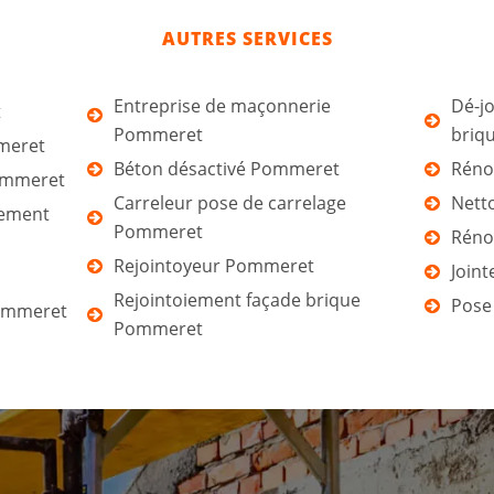
AUTRES SERVICES
Entreprise de maçonnerie
Dé-jo
t
Pommeret
briq
meret
Béton désactivé Pommeret
Réno
Pommeret
Carreleur pose de carrelage
Nett
tement
Pommeret
Réno
Rejointoyeur Pommeret
Join
Rejointoiement façade brique
Pose
ommeret
Pommeret