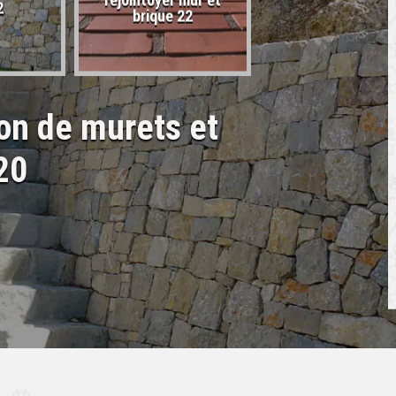
rejointoyer mur et
2
22
brique 22
ion de murets et
20