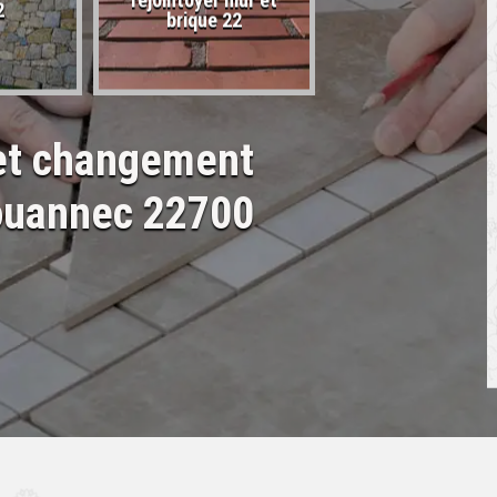
rejointoyer mur et
2
22
brique 22
 et changement
ouannec 22700