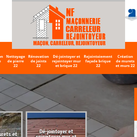
on
Nettoyage
Rénovation
Dé-jointoyer et
Rejointoiement
Création
e
de pierre
de joints
rejointoyer mur
façade brique
de murets
22
22
et brique 22
22
et murs 22
Dé-jointoyer et
urets et
Entreprise de carr