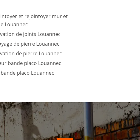
intoyer et rejointoyer mur et
ue Louannec
vation de joints Louannec
oyage de pierre Louannec
vation de pierre Louannec
teur bande placo Louannec
 bande placo Louannec