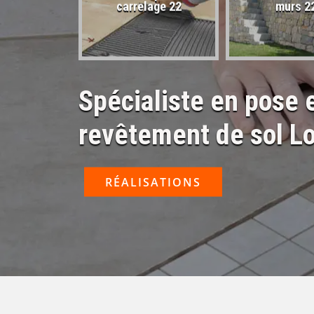
sactivé 22
carrelage 22
murs 2
Spécialiste en pose
revêtement de sol L
RÉALISATIONS