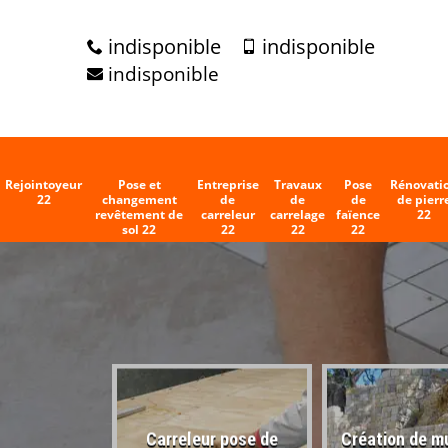
indisponible
indisponible
indisponible
Rejointoyeur
Pose et
Entreprise
Travaux
Pose
Rénovati
22
changement
de
de
de
de pierr
revêtement de
carreleur
carrelage
faïence
22
sol 22
22
22
22
Carreleur pose de
Création de m