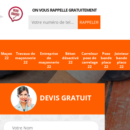
ON VOUS RAPPELLE GRATUITEMENT
Maçon
Travaux de
Entreprise
Béton
Carreleur
Pose
Jointeur
22
maçonnerie
de
désactivé
pose de
bande
bande
22
maçonnerie
22
carrelage
placo
placo
22
22
22
22
DEVIS GRATUIT
eleur
Entreprise de