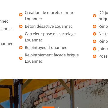
Création de murets et murs
Dé-jo
Louannec
briq
annec
Béton désactivé Louannec
Réno
ouannec
Carreleur pose de carrelage
Nett
Louannec
Réno
ouannec
Rejointoyeur Louannec
Join
Rejointoiement façade brique
Pose
Louannec