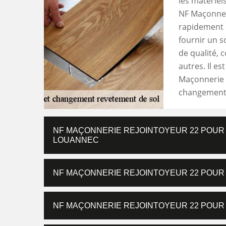
les matériel
NF Maçonneri
rapidement 
fournir un s
de qualité, 
autres. Il e
Maçonnerie R
changement 
NF MAÇONNERIE REJOINTOYEUR 22 POUR
LOUANNEC
NF MAÇONNERIE REJOINTOYEUR 22 POUR
NF MAÇONNERIE REJOINTOYEUR 22 POUR